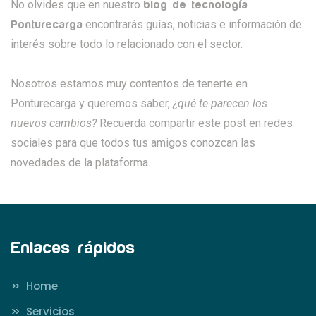
No olvides que en nuestro
blog de tecnología
encontrarás guías, noticias e información de
Ponturecarga
interés sobre todo lo relacionado con el sector.
Nosotros estamos muy contentos de tenerte en
Ponturecarga y queremos saber,
¿qué te parecen los
nuevos cambios?
Recuerda compartir este post en redes
sociales para que todos tus amigos conozcan las
novedades de la plataforma.
Enlaces rápidos
>>
Home
>>
Servicios